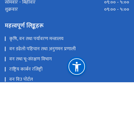
०९:०० - ५:००
सोमवार - बिहीवार
०९:०० - ५:००
शुक्रवार
महत्त्वपूर्ण लिङ्कहरू
कृषि, वन तथा पर्यावरण मन्त्रालय
वन डढेलो पहिचान तथा अनुगमन प्रणाली
वन तथा भू-संरक्षण विभाग
राष्ट्रिय कार्बन रजिष्ट्री
वन विउ पोर्टल
राष्ट्रिय प्राकृतिक स्रोत तथा वित्त आयोग
बबरमहल, काठमाण्डौ
info@redd.gov.np
०१५३३९१२६