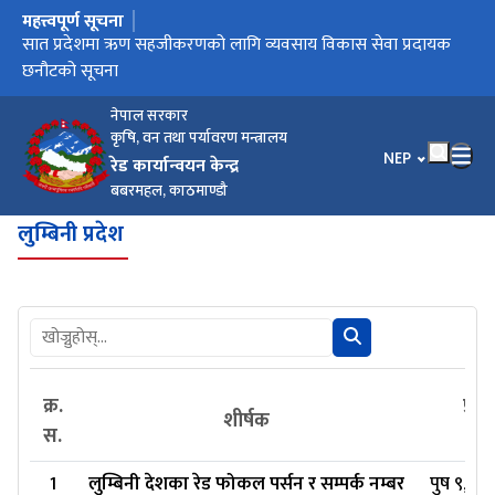
महत्त्वपूर्ण सूचना
मुख्य नेभिगेसनमा जानुहोस्
सात प्रदेशमा ऋण सहजीकरणको लागि व्यवसाय विकास सेवा प्रदायक
छनौटको सूचना
नेपाल सरकार
कृषि, वन तथा पर्यावरण मन्त्रालय
भाषा चयन गर्नुहोस
NEP
रेड कार्यान्वयन केन्द्र
बबरमहल, काठमाण्डौ
लुम्बिनी प्रदेश
क्र.
प्रक
शीर्षक
स.
प्र
1
लुम्बिनी देशका रेड फोकल पर्सन र सम्पर्क नम्बर
पुष ९, २