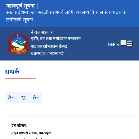
महत्त्वपूर्ण सूचना
मुख्य नेभिगेसनमा जानुहोस्
सात प्रदेशमा ऋण सहजीकरणको लागि व्यवसाय विकास सेवा प्रदायक
छनौटको सूचना
नेपाल सरकार
कृषि, वन तथा पर्यावरण मन्त्रालय
भाषा चयन गर्नुहोस
NEP
रेड कार्यान्वयन केन्द्र
बबरमहल, काठमाण्डौ
सम्पर्क
A
A
वन परिसर,
मदन भण्डारी सडक, बबरमहल,