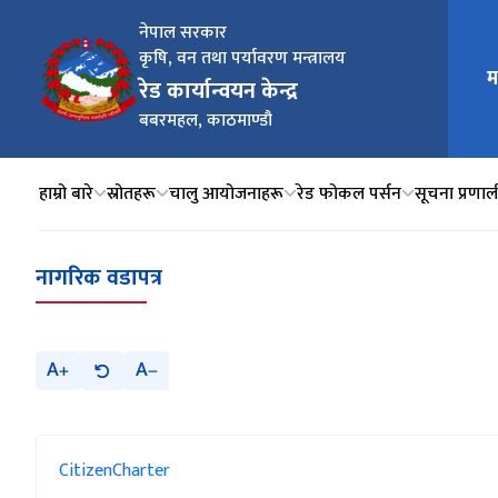
नेपाल सरकार
कृषि, वन तथा पर्यावरण मन्त्रालय
मुख्य न
म
रेड कार्यान्वयन केन्द्र
बबरमहल, काठमाण्डौ
हाम्रो बारे
स्रोतहरू
चालु आयोजनाहरू
रेड फोकल पर्सन
सूचना प्रणाल
नागरिक वडापत्र
A
A
CitizenCharter