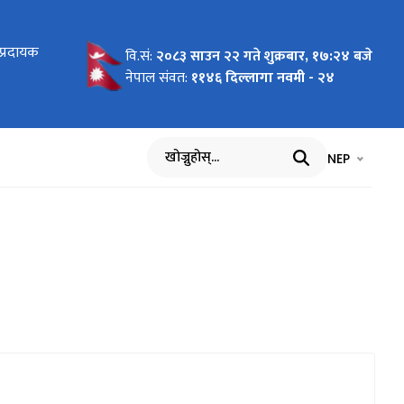
प्रदायक
वि.सं:
२०८३ साउन २२ गते शुक्रबार, १७:२४ बजे
नेपाल संवत:
११४६ दिल्लागा नवमी - २४
भाषा चयन गर्नुह
भाषा प
NEP
खोज्नुहोस्