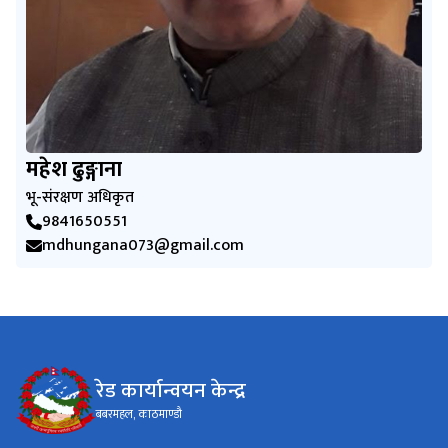
महेश ढुङ्गाना
भू-संरक्षण अधिकृत
9841650551
mdhungana073@gmail.com
रेड कार्यान्वयन केन्द्र
बबरमहल, काठमाण्डौ